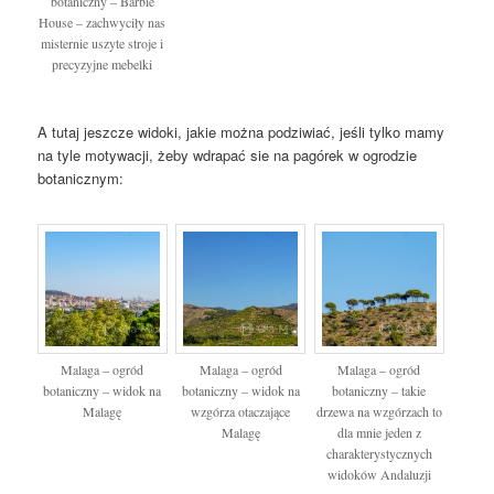
botaniczny – Barbie
House – zachwyciły nas
misternie uszyte stroje i
precyzyjne mebelki
A tutaj jeszcze widoki, jakie można podziwiać, jeśli tylko mamy
na tyle motywacji, żeby wdrapać sie na pagórek w ogrodzie
botanicznym:
Malaga – ogród
Malaga – ogród
Malaga – ogród
botaniczny – widok na
botaniczny – widok na
botaniczny – takie
Malagę
wzgórza otaczające
drzewa na wzgórzach to
Malagę
dla mnie jeden z
charakterystycznych
widoków Andaluzji