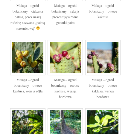
Malaga – ogród
Malaga – ogród
Malaga – ogród
botaniczny – ciekawa
botaniczny – sekcja
botaniczny – owoce
palma, przez naszą
prezentująca różne
kaktusa
rodzinę nazwana „palmą
gatunki palm
wazonikową”
Malaga – ogród
Malaga – ogród
Malaga – ogród
botaniczny – owoce
botaniczny – owoce
botaniczny – owoce
kaktusa, wersja żółta
kaktusa, wersja
kaktusa, wersja
bordowa
bordowa