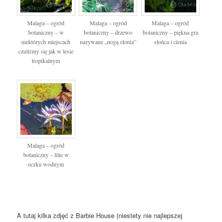
Malaga – ogród
Malaga – ogród
Malaga – ogród
botaniczny – w
botaniczny – drzewo
botaniczny – piękna gra
niektórych miejscach
nazywane „nogą słonia”
słońca i cienia
czuliśmy się jak w lesie
tropikalnym
Malaga – ogród
botaniczny – lilie w
oczku wodnym
A tutaj kilka zdjęć z Barbie House (niestety nie najlepszej