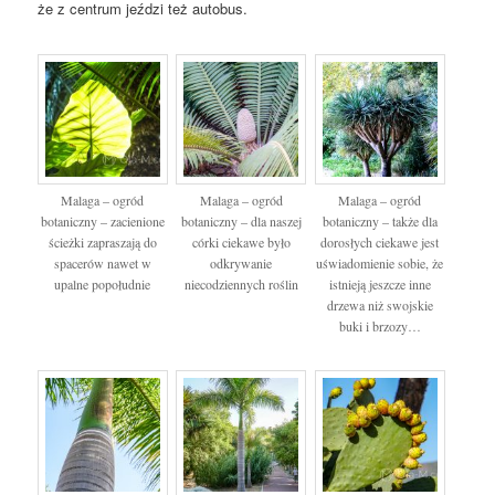
że z centrum jeździ też autobus.
Malaga – ogród
Malaga – ogród
Malaga – ogród
botaniczny – zacienione
botaniczny – dla naszej
botaniczny – także dla
ścieżki zapraszają do
córki ciekawe było
dorosłych ciekawe jest
spacerów nawet w
odkrywanie
uświadomienie sobie, że
upalne popołudnie
niecodziennych roślin
istnieją jeszcze inne
drzewa niż swojskie
buki i brzozy…