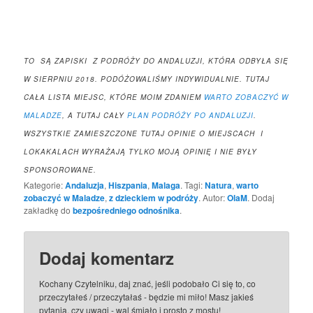
TO SĄ ZAPISKI Z PODRÓŻY DO ANDALUZJI, KTÓRA ODBYŁA SIĘ
W SIERPNIU 2018. PODÓŻOWALIŚMY INDYWIDUALNIE. TUTAJ
CAŁA LISTA MIEJSC, KTÓRE MOIM ZDANIEM
WARTO ZOBACZYĆ W
MALADZE
, A TUTAJ CAŁY
PLAN PODRÓŻY PO ANDALUZJI
.
WSZYSTKIE ZAMIESZCZONE TUTAJ OPINIE O MIEJSCACH I
LOKAKALACH WYRAŻAJĄ TYLKO MOJĄ OPINIĘ I NIE BYŁY
SPONSOROWANE.
Kategorie:
Andaluzja
,
Hiszpania
,
Malaga
. Tagi:
Natura
,
warto
zobaczyć w Maladze
,
z dzieckiem w podróży
. Autor:
OlaM
. Dodaj
zakładkę do
bezpośredniego odnośnika
.
Dodaj komentarz
Kochany Czytelniku, daj znać, jeśli podobało Ci się to, co
przeczytałeś / przeczytałaś - będzie mi miło! Masz jakieś
pytania, czy uwagi - wal śmiało i prosto z mostu!