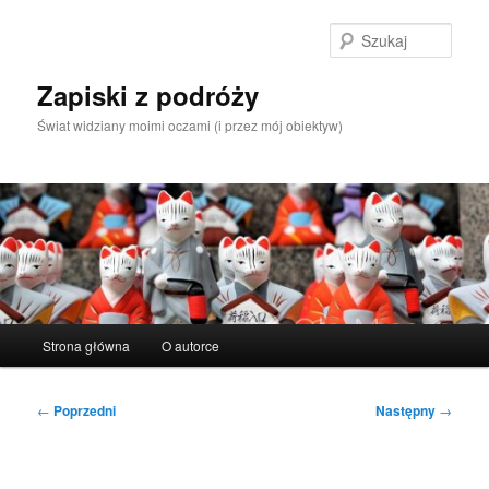
Przeskocz
do
Szuka
tekstu
Zapiski z podróży
Świat widziany moimi oczami (i przez mój obiektyw)
Główne
Strona główna
O autorce
menu
Nawigacja
←
Poprzedni
Następny
→
wpisu