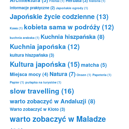
Herbata
(3)
Filofax
(1)
historia
(1)
informacje praktyczne
(2)
Japońskie ogrody
(1)
Japońskie życie codzienne
(13)
kobieta sama w podróży
(12)
Kawa
(1)
Kuchnia hiszpańska
(8)
kuchnia arabska
(1)
Kuchnia japońska
(12)
kultura hiszpańska
(3)
Kultura japońska
(15)
matcha
(5)
Natura
(7)
Miejsca mocy
(4)
Onsen
(1)
Papeteria
(1)
Papier
(1)
pułapka na turystów
(1)
slow travelling
(16)
warto zobaczyć w Andaluzji
(8)
Warto zobaczyć w Kioto
(3)
warto zobaczyć w Maladze