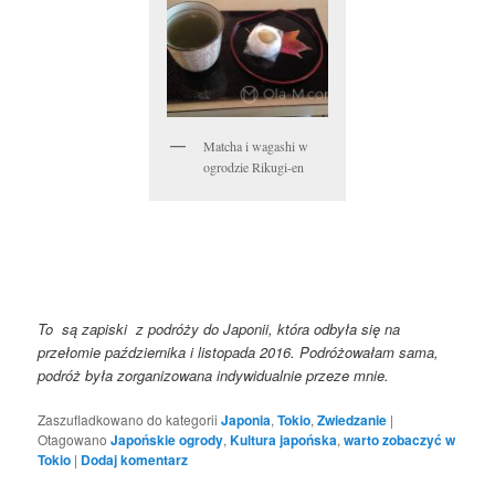
Matcha i wagashi w
ogrodzie Rikugi-en
To są zapiski z podróży do Japonii, która odbyła się na
przełomie października i listopada 2016. Podróżowałam sama,
podróż była zorganizowana indywidualnie przeze mnie.
Zaszufladkowano do kategorii
Japonia
,
Tokio
,
Zwiedzanie
|
Otagowano
Japońskie ogrody
,
Kultura japońska
,
warto zobaczyć w
Tokio
|
Dodaj komentarz