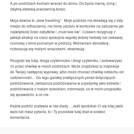
A po podróżach kocham wracać do domu. Do bycia mamą, żoną i
zwykłą etatową pracownicą korpo.
Moja dewiza to „slow travelling”. Moje podróże nie składają się z listy
miejsc do odhaczenia, nie biorę udziału w konkursie na zaliczenie jak
największej ilości zabytków i „must see-ów”. Czasem rezygnuję z
jakiejś atrakcji na rzecz spokojnie wypitej dobrej herbaty lub ciekawej
rozmowy z kimś poznanym w podróży. Wchłaniam atmosferę,
rozkoszuję się małymi smaczkami, obserwuję.
Rozgość się tutaj, droga czytelniczko i drogi czytelniku, i potowarzysz
mi przez chwilkę w moich podróżach. Może znajdziesz tu inspiracje
do Twojej następnej wyprawy, albo może chociaż chwilkę oddechu od
codzienności… Do tego garstkę praktycznych porad dotyczących
podróżowania, zwłaszcza podróżowania w pojedynkę jako kobieta i
podróżowania z małym dzieckiem, informacje, co w moim przypadku
się sprawdziło, a co nie.
Każda podróż zostawia w nas ślady… Jeśli spodobał Ci się tutaj jakiś
wpis lub masz pytania, to i Ty pozostaw tutaj ślad w postaci
komentarza.