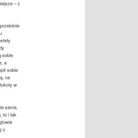
iejsze – z
przelotnie
u
stety
edy
 sobie
e, a
pił sobie
ą, na
stukoty w
bie sama,
 to i tak
głowie
ę z