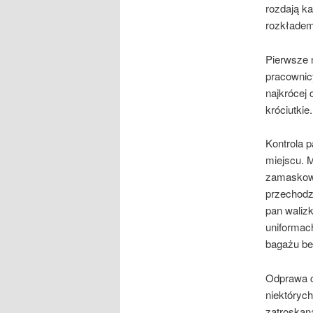
rozdają ka
rozkładem
Pierwsze m
pracownicy
najkrócej 
króciutkie.
Kontrola 
miejscu. M
zamaskowa
przechodz
pan waliz
uniformach
bagażu be
Odprawa c
niektórych
zatroskaną