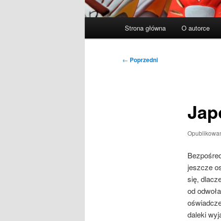
Główne
Strona główna
O autorce
menu
Nawigacja
←
Poprzedni
wpisu
Jap
Opublikowa
Bezpośredn
jeszcze o
się, dlacz
od odwołan
oświadczen
daleki wyj