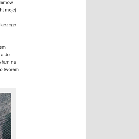
blemów
ht mojej
dlaczego
żem
ra do
zyłam na
lko tworem