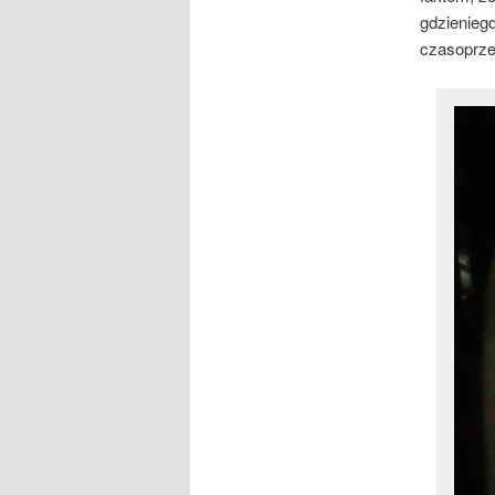
gdzieniegd
czasoprzes