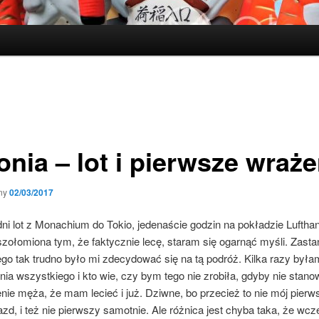
onia – lot i pierwsze wraże
ny
02/03/2017
i lot z Monachium do Tokio, jedenaście godzin na pokładzie Lufthan
szołomiona tym, że faktycznie lecę, staram się ogarnąć myśli. Zast
ego tak trudno było mi zdecydować się na tą podróż. Kilka razy była
ia wszystkiego i kto wie, czy bym tego nie zrobiła, gdyby nie stan
ie męża, że mam lecieć i już. Dziwne, bo przecież to nie mój pierws
azd, i też nie pierwszy samotnie. Ale różnica jest chyba taka, że wcze