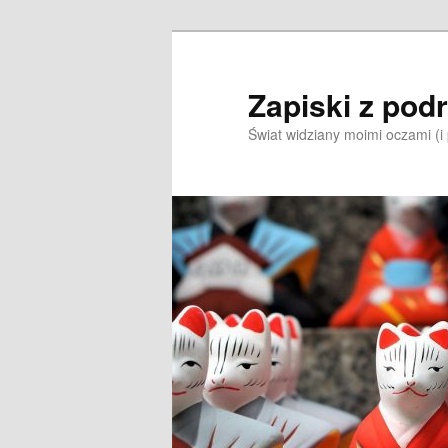
Przeskocz
do
tekstu
Zapiski z pod
Świat widziany moimi oczami (i