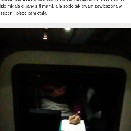
zie migają ekrany z filmami, a ja sobie tak trwam zawieszona w
trzeni i piszę pamiętnik.