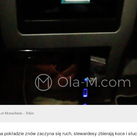
Lot Monachium – Tokio
a pokładzie znów zaczyna się ruch, stewardesy zbierają koce i słu