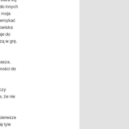
 do innych
e moja
rzemykać
nowiska
aje do
zą w grę.
nasza.
mości do
 czy
, że nie
 pierwsze
ę tyle