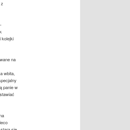
 z
–
k
kolejki
awane na
a wbita,
specjalny
ą panie w
ostawiać
na
ieco
stara się