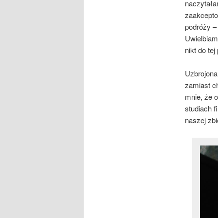
naczytała
zaakceptow
podróży –
Uwielbiam.
nikt do te
Uzbrojona 
zamiast c
mnie, że o
studiach f
naszej zb