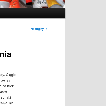
Następny
→
nia
sy. Ciągle
anawiam
m na krok
owcze
zy taki
śniej nie