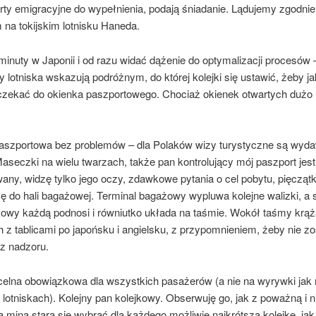
rty emigracyjne do wypełnienia, podają śniadanie. Lądujemy zgodnie
 na tokijskim lotnisku Haneda.
inuty w Japonii i od razu widać dążenie do optymalizacji procesów 
 lotniska wskazują podróżnym, do której kolejki się ustawić, żeby ja
czekać do okienka paszportowego. Chociaż okienek otwartych dużo i 
paszportowa bez problemów – dla Polaków wizy turystyczne są wyd
aseczki na wielu twarzach, także pan kontrolujący mój paszport jest
ny, widzę tylko jego oczy, zdawkowe pytania o cel pobytu, pięczątk
ę do hali bagażowej. Terminal bagażowy wypluwa kolejne walizki, a 
kowy każdą podnosi i równiutko układa na taśmie. Wokół taśmy krąż
 z tablicami po japońsku i angielsku, z przypomnieniem, żeby nie z
z nadzoru.
elna obowiązkowa dla wszystkich pasażerów (a nie na wyrywki jak 
 lotniskach). Kolejny pan kolejkowy. Obserwuję go, jak z poważną i n
 miną stara się wybrać dla każdego możliwie najkrótszą kolejkę, jak 