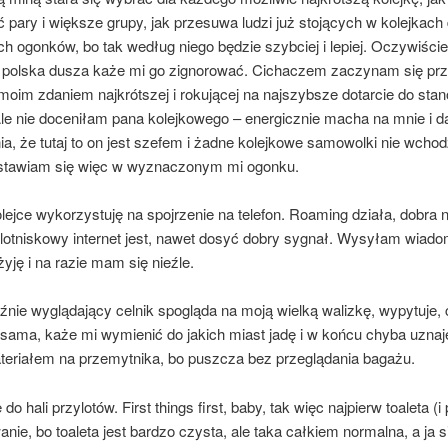
 pary i większe grupy, jak przesuwa ludzi już stojących w kolejkach
h ogonków, bo tak według niego będzie szybciej i lepiej. Oczywiści
 polska dusza każe mi go zignorować. Cichaczem zaczynam się p
 moim zdaniem najkrótszej i rokującej na najszybsze dotarcie do sta
le nie doceniłam pana kolejkowego – energicznie macha na mnie i d
a, że tutaj to on jest szefem i żadne kolejkowe samowolki nie wchod
ustawiam się więc w wyznaczonym mi ogonku.
ejce wykorzystuję na spojrzenie na telefon. Roaming działa, dobra 
otniskowy internet jest, nawet dosyć dobry sygnał. Wysyłam wiado
yję i na razie mam się nieźle.
nie wyglądający celnik spogląda na moją wielką walizkę, wypytuje,
sama, każe mi wymienić do jakich miast jadę i w końcu chyba uznaje
teriałem na przemytnika, bo puszcza bez przeglądania bagażu.
o hali przylotów. First things first, baby, tak więc najpierw toaleta (i
nie, bo toaleta jest bardzo czysta, ale taka całkiem normalna, a ja si