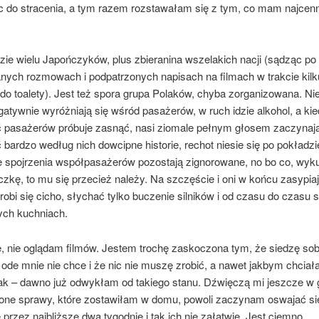
c do stracenia, a tym razem rozstawałam się z tym, co mam najcenn
ie wielu Japończyków, plus zbieranina wszelakich nacji (sądząc po 
nych rozmowach i podpatrzonych napisach na filmach w trakcie kilk
o toalety). Jest też spora grupa Polaków, chyba zorganizowana. Nie
atywnie wyróżniają się wśród pasażerów, w ruch idzie alkohol, a ki
 pasażerów próbuje zasnąć, nasi ziomale pełnym głosem zaczynają
bardzo według nich dowcipne historie, rechot niesie się po pokładzi
e spojrzenia współpasażerów pozostają zignorowane, no bo co, wyku
czkę, to mu się przecież należy. Na szczęście i oni w końcu zasypiaj
robi się cicho, słychać tylko buczenie silników i od czasu do czasu 
ch kuchniach.
ię, nie oglądam filmów. Jestem trochę zaskoczona tym, że siedzę so
c ode mnie nie chce i że nic nie muszę zrobić, a nawet jakbym chciała,
ak – dawno już odwykłam od takiego stanu. Dźwięczą mi jeszcze w 
ione sprawy, które zostawiłam w domu, powoli zaczynam oswajać si
 przez najbliższe dwa tygodnie i tak ich nie załatwię. Jest ciemno,