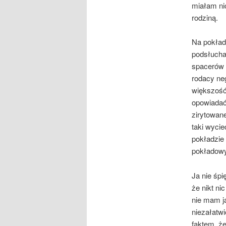
miałam ni
rodziną.
Na pokładz
podsłucha
spacerów d
rodacy neg
większość
opowiadać 
zirytowan
taki wycie
pokładzie 
pokładowy
Ja nie śp
że nikt ni
nie mam j
niezałatw
faktem, że