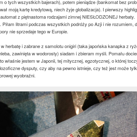
m o tych wszystkich bajerach), potem pieniądze (bankomat bez pro
ał moją kartę kredytową, niech żyje globalizacja). I pierwszy highlig
 automat z piętnastoma rodzajami zimnej NIESŁODZONEJ herbaty.
 Piłam litrami podczas wszystkich podróży po Azji i nie rozumiem, 
j pory nie sprzedaje tego w Europie.
w herbatę i zabrane z samolotu onigiri (taka japońska kanapka z ry
hleba, zawinięta w wodorosty) siadam i zbieram myśli. Pomału docie
to właśnie jestem w Japonii, tej mitycznej, egzotycznej, o której toc
ilozoficzne dysputy, czy aby na pewno istnieje, czy też jest może ty
iorowej wyobraźni.