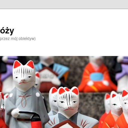
róży
 przez mój obiektyw)