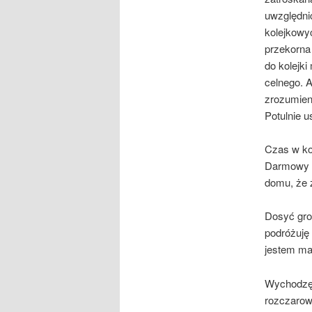
uwzględnić
kolejkowyc
przekorna
do kolejki
celnego. A
zrozumieni
Potulnie 
Czas w kol
Darmowy l
domu, że ż
Dosyć groź
podróżuję 
jestem ma
Wychodzę d
rozczarowa