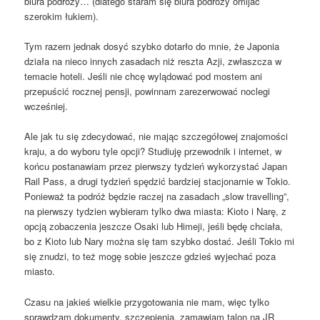
biura podróży… (dlatego staram się biura podróży omijać
szerokim łukiem).
Tym razem jednak dosyć szybko dotarło do mnie, że Japonia
działa na nieco innych zasadach niż reszta Azji, zwłaszcza w
temacie hoteli. Jeśli nie chcę wylądować pod mostem ani
przepuścić rocznej pensji, powinnam zarezerwować noclegi
wcześniej.
Ale jak tu się zdecydować, nie mając szczegółowej znajomości
kraju, a do wyboru tyle opcji? Studiuję przewodnik i internet, w
końcu postanawiam przez pierwszy tydzień wykorzystać Japan
Rail Pass, a drugi tydzień spędzić bardziej stacjonarnie w Tokio.
Ponieważ ta podróż będzie raczej na zasadach „slow travelling”,
na pierwszy tydzien wybieram tylko dwa miasta: Kioto i Narę, z
opcją zobaczenia jeszcze Osaki lub Himeji, jeśli będę chciała,
bo z Kioto lub Nary można się tam szybko dostać. Jeśli Tokio mi
się znudzi, to też mogę sobie jeszcze gdzieś wyjechać poza
miasto.
Czasu na jakieś wielkie przygotowania nie mam, więc tylko
sprawdzam dokumenty, szczepienia, zamawiam talon na JR