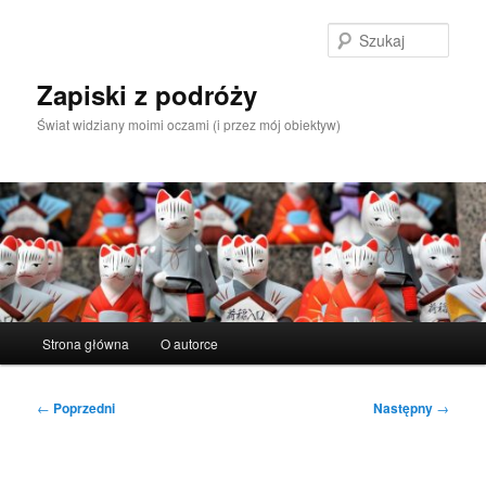
Przeskocz
do
Szuka
tekstu
Zapiski z podróży
Świat widziany moimi oczami (i przez mój obiektyw)
Główne
Strona główna
O autorce
menu
Nawigacja
←
Poprzedni
Następny
→
wpisu