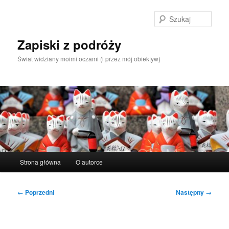
Przeskocz
do
Szuka
tekstu
Zapiski z podróży
Świat widziany moimi oczami (i przez mój obiektyw)
Główne
Strona główna
O autorce
menu
Nawigacja
←
Poprzedni
Następny
→
wpisu