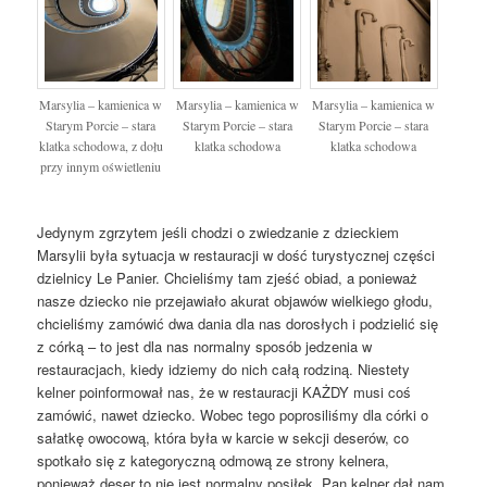
Marsylia – kamienica w
Marsylia – kamienica w
Marsylia – kamienica w
Starym Porcie – stara
Starym Porcie – stara
Starym Porcie – stara
klatka schodowa, z dołu
klatka schodowa
klatka schodowa
przy innym oświetleniu
Jedynym zgrzytem jeśli chodzi o zwiedzanie z dzieckiem
Marsylii była sytuacja w restauracji w dość turystycznej części
dzielnicy Le Panier. Chcieliśmy tam zjeść obiad, a ponieważ
nasze dziecko nie przejawiało akurat objawów wielkiego głodu,
chcieliśmy zamówić dwa dania dla nas dorosłych i podzielić się
z córką – to jest dla nas normalny sposób jedzenia w
restauracjach, kiedy idziemy do nich całą rodziną. Niestety
kelner poinformował nas, że w restauracji KAŻDY musi coś
zamówić, nawet dziecko. Wobec tego poprosiliśmy dla córki o
sałatkę owocową, która była w karcie w sekcji deserów, co
spotkało się z kategoryczną odmową ze strony kelnera,
ponieważ deser to nie jest normalny posiłek. Pan kelner dał nam