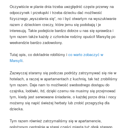
Oczywiście w planie dnia trzeba uwzględnić częste przerwy na
odpoczynek i przekąski i trzeba dziecku dać możliwość
fizycznego „wyszalenia się”, no i być otwartym na wyszukiwanie
razem z dzieckiem rzeczy, które jemu się podobają i je
interesują. Takie podejście bardzo dobrze u nas się sprawdza i
tym razem także każdy z członków rodziny opuścił Marsylię po
weekendzie bardzo zadowolony.
Tutaj opis, co dokładnie robiliśmy i
co warto zobaczyć w
Marsylii
.
Zazwyczaj staramy się podczas podróży zatrzymywać się nie w
hotelach, a raczej w apartamentach z kuchnią, tak też zrobiliśmy
tym razem. Daje nam to możliwość swobodnego dostępu do
czajnika, lodówki, itd, dzięki czemu nie musimy się przejmować
tym, kiedy jest serwowane śniadanie, o każdej porze dnia i nocy
możemy się napić świeżej herbaty lub zrobić przegryzkę dla
dziecka.
Tym razem również zatrzymaliśmy się w apartamencie,
położonym centralnie w starej części miasta tuż obok starego