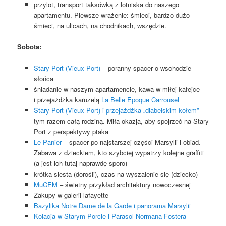
przylot, transport taksówką z lotniska do naszego
apartamentu. Piewsze wrażenie: śmieci, bardzo dużo
śmieci, na ulicach, na chodnikach, wszędzie.
S
obota:
Stary Port (Vieux Port)
– poranny
spacer o wschodzie
słońca
śniadanie w naszym apartamencie, kawa w miłej kafejce
i
przejażdżka karuzelą
La Belle Epoque Carrousel
Stary Port (Vieux Port) i przejażdżka „diabelskim kołem”
–
tym razem całą rodziną. Miła okazja, aby spojrzeć na Stary
Port z perspektywy ptaka
Le Panier
– spacer po najstarszej części Marsylii i obiad.
Zabawa z dzieckiem, kto szybciej wypatrzy kolejne graffiti
(a jest ich tutaj naprawdę sporo)
krótka siesta (dorośli), czas na wyszalenie się (dziecko)
MuCEM
– świetny przykład architektury nowoczesnej
Zakupy w galerii
lafayette
Bazylika
Notre Dame de la Garde i panorama Marsylii
Kolacja w Starym Porcie i Parasol Normana Fostera