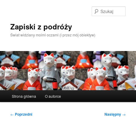
Przeskocz
do
Szuka
tekstu
Zapiski z podróży
Świat widziany moimi oczami (i przez mój obiektyw)
Główne
Strona główna
O autorce
menu
Nawigacja
←
Poprzedni
Następny
→
wpisu