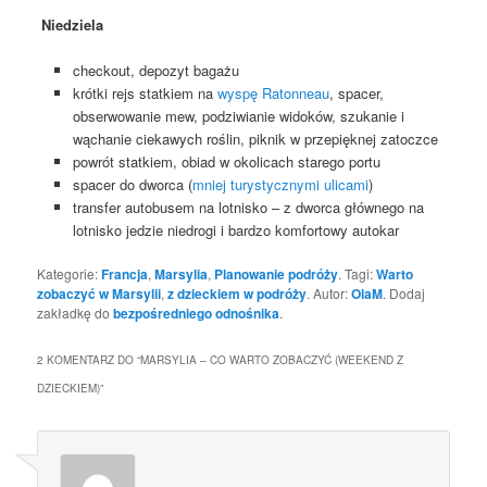
Niedziela
checkout, depozyt bagażu
krótki rejs statkiem na
wyspę Ratonneau
, spacer,
obserwowanie mew, podziwianie widoków, szukanie i
wąchanie ciekawych roślin, piknik w przepięknej zatoczce
powrót statkiem,
obiad w okolicach starego portu
spacer do dworca (
mniej turystycznymi ulicami
)
transfer autobusem na
lotnisko – z dworca głównego na
lotnisko jedzie niedrogi i bardzo komfortowy autokar
Kategorie:
Francja
,
Marsylia
,
Planowanie podróży
. Tagi:
Warto
zobaczyć w Marsylii
,
z dzieckiem w podróży
. Autor:
OlaM
. Dodaj
zakładkę do
bezpośredniego odnośnika
.
2 KOMENTARZ DO “
MARSYLIA – CO WARTO ZOBACZYĆ (WEEKEND Z
DZIECKIEM)
”