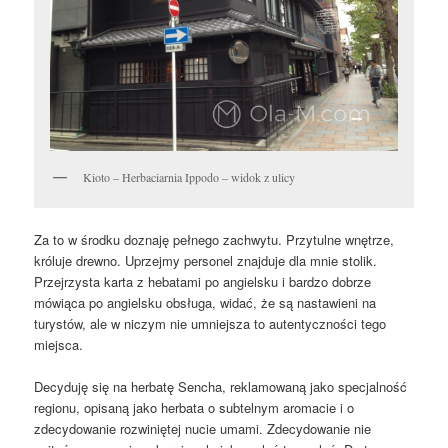
Kioto – Herbaciarnia Ippodo – widok z ulicy
Za to w środku doznaję pełnego zachwytu.
Przytulne wnętrze,
króluje drewno. Uprzejmy personel znajduje dla mnie stolik.
Przejrzysta k
arta z hebatami po angielsku i bardzo dobrze
mówiąca po angielsku obsługa, widać, że są nastawieni na
turystów, ale w niczym nie umniejsza to autentyczności tego
miejsca.
Decyduję się na herbatę Sencha, reklamowaną jako specjalność
regionu, opisaną jako herbata o subtelnym aromacie i o
zdecydowanie rozwiniętej nucie umami. Zdecydowanie nie