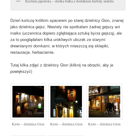
Kuchnia japońska – słodka bułka z dodatkiem herbaty matcha
Dzień kończę krótkim spacerem po starej dzielnicy Gion, znanej
jako dzielnica gejsz. Niestety nie spotkałam żadnej gejszy ani
maiko (uczennica dopiero zgłębiająca sztukę bycia gejszą), ale
za to pooglądałam kilka urokliwych uliczek ze starymi
drewnianymi domkami, w których mieszczą się sklepiki,
restauracje, herbaciarnie.
Tutaj kilka zdjęć z dzielnicy Gion (kliknij na obrazki, aby je
powiększyć)
Kioto – dzielnica Gion
Kioto – dzielnica Gion
Kioto – dzielnica Gion