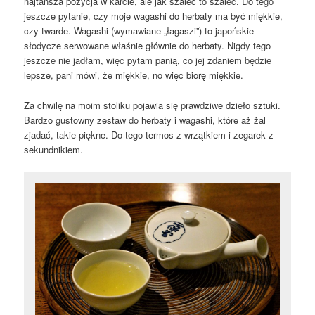
najtańsza pozycja w karcie, ale jak szaleć to szaleć. Do tego
jeszcze pytanie, czy moje wagashi do herbaty ma być miękkie,
czy twarde. Wagashi (wymawiane „łagaszi”) to japońskie
słodycze serwowane właśnie głównie do herbaty. Nigdy tego
jeszcze nie jadłam, więc pytam panią, co jej zdaniem będzie
lepsze, pani mówi, że miękkie, no więc biorę miękkie.
Za chwilę na moim stoliku pojawia się prawdziwe dzieło sztuki.
Bardzo gustowny zestaw do herbaty i wagashi, które aż żal
zjadać, takie piękne. Do tego termos z wrzątkiem i zegarek z
sekundnikiem.