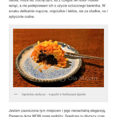
wziąć, a nie podejrzewam ich o użycie sztucznego barwnika. W
smaku delikatnie mączne, mięciutkie i lekkie, nie za słodkie, no i
optycznie cudne.
Japońskie słodycze – wagashi w herbaciarni Ippodo
Jestem zauroczona tym miejscem i jego nienachalną elegancją.
Pierwsze duże WOW mojej podróży. Spędzam tu dłuższy czas,