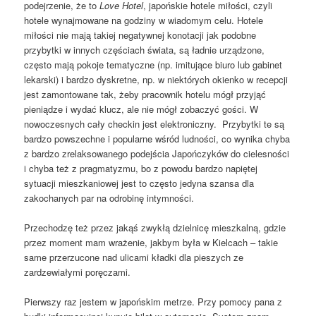
podejrzenie, że to
Love Hotel
, japońskie hotele miłości, czyli
hotele wynajmowane na godziny w wiadomym celu. Hotele
miłości nie mają takiej negatywnej konotacji jak podobne
przybytki w innych częściach świata, są ładnie urządzone,
często mają pokoje tematyczne (np. imitujące biuro lub gabinet
lekarski) i bardzo dyskretne, np. w niektórych okienko w recepcji
jest zamontowane tak, żeby pracownik hotelu mógł przyjąć
pieniądze i wydać klucz, ale nie mógł zobaczyć gości. W
nowoczesnych cały checkin jest elektroniczny. Przybytki te są
bardzo powszechne i popularne wśród ludności, co wynika chyba
z bardzo zrelaksowanego podejścia Japończyków do cielesności
i chyba też z pragmatyzmu, bo z powodu bardzo napiętej
sytuacji mieszkaniowej jest to często jedyna szansa dla
zakochanych par na odrobinę intymności.
Przechodzę też przez jakąś zwykłą dzielnicę mieszkalną, gdzie
przez moment mam wrażenie, jakbym była w Kielcach – takie
same przerzucone nad ulicami kładki dla pieszych ze
zardzewiałymi poręczami.
Pierwszy raz jestem w japońskim metrze. Przy pomocy pana z