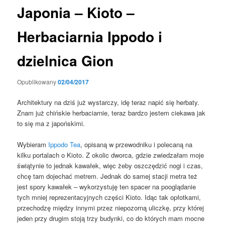
Japonia – Kioto –
Herbaciarnia Ippodo i
dzielnica Gion
Opublikowany
02/04/2017
Architektury na dziś już wystarczy, i
dę teraz napić się herbaty.
Z
nam już chińskie herbaciarnie, teraz bardzo jestem ciekawa jak
to się ma z japońskimi.
Wybieram
Ippodo Tea
, opisaną w przewodniku i polecaną na
kilku portalach o Kioto. Z okolic dworca, gdzie zwiedzałam moje
świątynie to jednak kawałek, więc żeby oszczędzić nogi i czas,
chcę tam dojechać metrem. Jednak do samej stacji metra też
jest spory kawałek – wykorzystuję ten spacer na pooglądanie
tych mniej reprezentacyjnych części Kioto. Idąc tak opłotkami,
przechodzę między innymi przez niepozorną uliczkę, przy której
jeden przy drugim stoją trzy budynki, co do których mam mocne