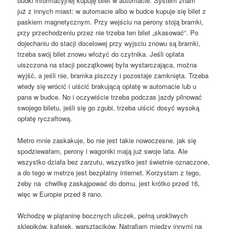
budki informacyjnej kupuję bilet w automacie. System znam
już
z innych miast: w automacie albo w budce kupuje się bilet z
paskiem magnetycznym. Przy wejściu na perony stoją bramki,
przy przechodzeniu przez nie trzeba ten bilet „skasować“. Po
dojechaniu do stacji docelowej przy wyjsciu znowu są bramki,
trzeba swój bilet znowu włożyć do czytnika. Jeśli opłata
uiszczona na stacji początkowej była wystarczająca, można
wyjść, a jeśli nie, bramka piszczy i pozostaje zamknięta. Trzeba
wtedy się wrócić i uiścić brakującą opłatę w automacie lub u
pana w budce. No i oczywiście trzeba podczas jazdy pilnować
swojego biletu, jeśli się go zgubi, trzeba uiścić dosyć wysoką
opłatę ryczałtową.
Metro mnie zaskakuje, bo nie jest takie nowoczesne, jak się
spodziewałam, perony i wagoniki mają już swoje lata. Ale
wszystko działa bez zarzutu, wszystko jest świetnie oznaczone,
a do tego w metrze jest bezpłatny internet. Korzystam z tego,
żeby na chwilkę zaskajpować do domu, jest krótko przed 16,
więc w Europie przed 8 rano.
Wchodzę w plątaninę bocznych uliczek, pełną urokliwych
sklepików, kafejek, warsztacików.
Natrafiam między innymi na