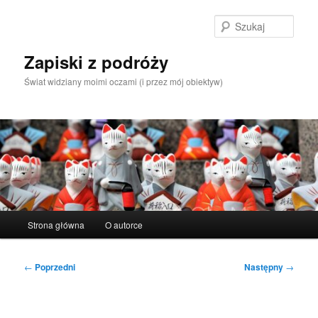
Przeskocz
do
Szuka
tekstu
Zapiski z podróży
Świat widziany moimi oczami (i przez mój obiektyw)
Główne
Strona główna
O autorce
menu
Nawigacja
←
Poprzedni
Następny
→
wpisu