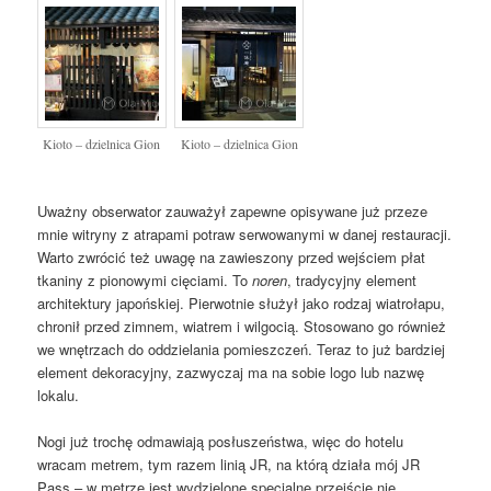
Kioto – dzielnica Gion
Kioto – dzielnica Gion
Uważny obserwator zauważył zapewne opisywane już przeze
mnie witryny z atrapami potraw serwowanymi w danej restauracji.
Warto zwrócić też uwagę na zawieszony przed wejściem płat
tkaniny z pionowymi cięciami. To
noren
, tradycyjny element
architektury japońskiej. Pierwotnie służył jako rodzaj wiatrołapu,
chronił przed zimnem, wiatrem i wilgocią. Stosowano go również
we wnętrzach do oddzielania pomieszczeń. Teraz to już bardziej
element dekoracyjny, zazwyczaj ma na sobie logo lub nazwę
lokalu.
Nogi już trochę odmawiają posłuszeństwa, więc do hotelu
wracam metrem, tym razem linią JR, na którą działa mój JR
Pass – w metrze jest wydzielone specjalne przejście nie