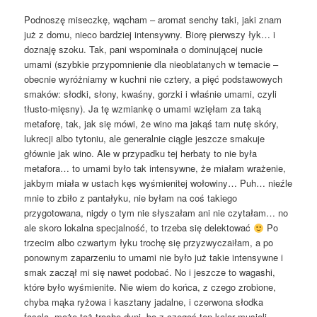
Podnoszę miseczkę, wącham – aromat senchy taki, jaki znam
już z domu, nieco bardziej intensywny. Biorę pierwszy łyk… i
doznaję szoku. Tak, pani wspominała o dominującej nucie
umami (szybkie przypomnienie dla nieoblatanych w temacie –
obecnie wyróżniamy w kuchni nie cztery, a pięć podstawowych
smaków: słodki, słony, kwaśny, gorzki i właśnie umami, czyli
tłusto-mięsny). Ja tę wzmiankę o umami wzięłam za taką
metaforę, tak, jak się mówi, że wino ma jakąś tam nutę skóry,
lukrecji albo tytoniu, ale generalnie ciągle jeszcze smakuje
głównie jak wino. Ale w przypadku tej herbaty to nie była
metafora… to umami było tak intensywne, że miałam wrażenie,
jakbym miała w ustach kęs wyśmienitej wołowiny… Puh… nieźle
mnie to zbiło z pantałyku, nie byłam na coś takiego
przygotowana, nigdy o tym nie słyszałam ani nie czytałam… no
ale skoro lokalna specjalność, to trzeba się delektować
Po
trzecim albo czwartym łyku trochę się przyzwyczaiłam, a po
ponownym zaparzeniu to umami nie było już takie intensywne i
smak zaczął mi się nawet podobać. No i jeszcze to wagashi,
które było wyśmienite. Nie wiem do końca, z czego zrobione,
chyba mąka ryżowa i kasztany jadalne, i czerwona słodka
fasola, może też trochę dyni, bo z czegoś ten kolor musieli