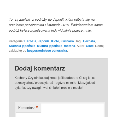
To są zapiski z podróży do Japonii, która odbyła się na
przełomie października i listopada 2016. Podróżowałam sama,
podróż była zorganizowana indywidualnie przeze mnie.
Kategorie:
Herbata
,
Japonia
,
Kioto
,
Kulinaria
. Tagi:
Herbata
,
Kuchnia japońska
,
Kultura japońska
,
matcha
. Autor:
OlaM
. Dodaj
zakładkę do
bezpośredniego odnośnika
.
Dodaj komentarz
Kochany Czytelniku, daj znać, jeśli podobało Ci się to, co
przeczytałeś / przeczytałaś - będzie mi miło! Masz jakieś
pytania, czy uwagi - wal śmiało i prosto z mostu!
*
Komentarz