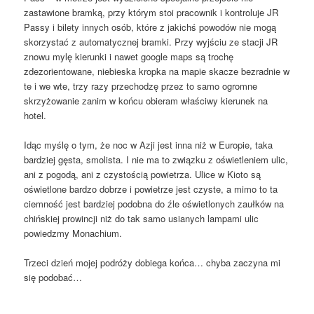
zastawione bramką, przy którym stoi pracownik i kontroluje JR
Passy i bilety innych osób, które z jakichś powodów nie mogą
skorzystać z automatycznej bramki.
Przy wyjściu ze stacji JR
znowu mylę kierunki i nawet google maps są trochę
zdezorientowane, niebieska kropka na mapie skacze bezradnie w
te i we wte, trzy razy przechodzę przez to samo ogromne
skrzyżowanie zanim w końcu obieram właściwy kierunek na
hotel.
Idąc myślę o tym, że noc w Azji jest inna niż w Europie, taka
bardziej gęsta, smolista. I nie ma to związku z oświetleniem ulic,
ani z pogodą, ani z czystością powietrza. Ulice w Kioto są
oświetlone bardzo dobrze i powietrze jest czyste, a mimo to ta
ciemność jest bardziej podobna do źle oświetlonych zaułków na
chińskiej prowincji niż do tak samo usianych lampami ulic
powiedzmy Monachium.
Trzeci dzień mojej podróży dobiega końca… chyba zaczyna mi
się podobać…