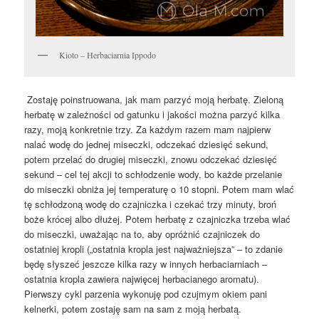
Kioto – Herbaciarnia Ippodo
Zostaję poinstruowana, jak mam parzyć moją herbatę. Zieloną
herbatę w zależności od gatunku i jakości można parzyć kilka
razy, moją konkretnie trzy. Za każdym razem mam najpierw
nalać wodę do jednej miseczki, odczekać dziesięć sekund,
potem przelać do drugiej miseczki, znowu odczekać dziesięć
sekund – cel tej akcji to schłodzenie wody, bo każde przelanie
do miseczki obniża jej temperaturę o 10 stopni. Potem mam wlać
tę schłodzoną wodę do czajniczka i czekać trzy minuty, broń
boże krócej albo dłużej. Potem herbatę z czajniczka trzeba wlać
do miseczki, uważając na to, aby opróżnić czajniczek do
ostatniej kropli („ostatnia kropla jest najważniejsza” – to zdanie
będę słyszeć jeszcze kilka razy w innych herbaciarniach –
ostatnia kropla zawiera najwięcej herbacianego aromatu).
Pierwszy cykl parzenia wykonuję pod czujmym okiem pani
kelnerki, potem zostaję sam na sam z moją herbatą.