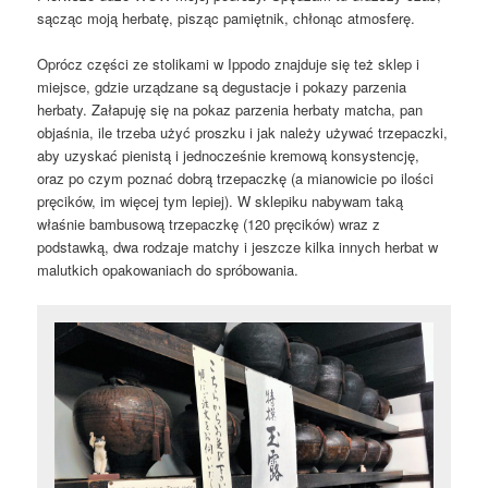
sącząc moją herbatę, pisząc pamiętnik, chłonąc atmosferę.
Oprócz części ze stolikami w Ippodo znajduje się też sklep i
miejsce, gdzie urządzane są degustacje i pokazy parzenia
herbaty. Załapuję się na pokaz parzenia herbaty matcha, pan
objaśnia, ile trzeba użyć proszku i jak należy używać trzepaczki,
aby uzyskać pienistą i jednocześnie kremową konsystencję,
oraz po czym poznać dobrą trzepaczkę (a mianowicie po ilości
pręcików, im więcej tym lepiej). W sklepiku nabywam taką
właśnie bambusową trzepaczkę (120 pręcików) wraz z
podstawką, dwa rodzaje matchy i jeszcze kilka innych herbat w
malutkich opakowaniach do spróbowania.