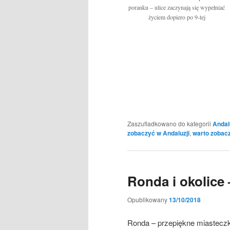
poranku – ulice zaczynają się wypełniać
życiem dopiero po 9-tej
Zaszufladkowano do kategorii
Andal
zobaczyć w Andaluzji
,
warto zobac
Ronda i okolice
Opublikowany
13/10/2018
Ronda – przepiękne miasteczk