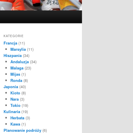
KATEGORIE
Francja
(11)
Marsylia
(11)
Hiszpania
(34)
Andaluzja
(34)
Malaga
(23)
Mijas
(1)
Ronda
(8)
Japonia
(40)
Kioto
(8)
Nara
(3)
Tokio
(19)
Kulinaria
(19)
Herbata
(3)
Kawa
(1)
Planowanie podróży
(6)