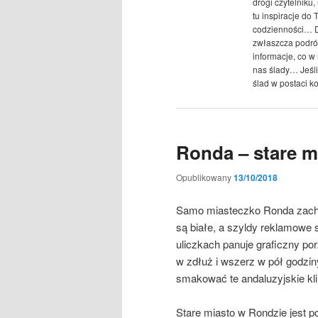
drogi czytelniku
tu inspiracje do
codzienności… D
zwłaszcza podró
informacje, co w
nas ślady… Jeśli 
ślad w postaci k
Ronda – stare m
Opublikowany
13/10/2018
Samo miasteczko Ronda zachw
są białe, a szyldy reklamowe 
uliczkach panuje graficzny por
w zdłuż i wszerz w pół godziny
smakować te andaluzyjskie kl
Stare miasto w Rondzie jest p