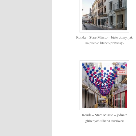
Ronda – Stare Miasto – białe domy, jak
na pueblo blanco przystało
Ronda – Stare Miasto – jedna z
głównych ulic na starówce