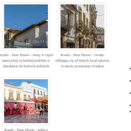
Ronda – Stare Miasto – domy w częśći
Ronda – Stare Miasto – światło
mauryjskiej są bardziej podobne w
odbijające się od białych fasad sprawia,
charakterze do budowli arabskich
że miasto promienieje światłem
Ronda – Stare Miasto – jedna z