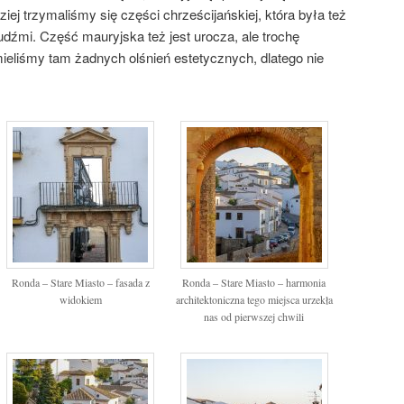
iej trzymaliśmy się części chrześcijańskiej, która była też
udźmi. Część mauryjska też jest urocza, ale trochę
mieliśmy tam żadnych olśnień estetycznych, dlatego nie
Ronda – Stare Miasto – fasada z
Ronda – Stare Miasto – harmonia
widokiem
architektoniczna tego miejsca urzekła
nas od pierwszej chwili