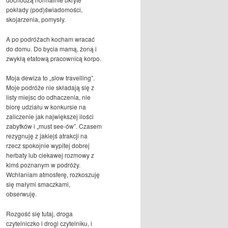
pokłady (pod)świadomości,
skojarzenia, pomysły.
A po podróżach kocham wracać
do domu. Do bycia mamą, żoną i
zwykłą etatową pracownicą korpo.
Moja dewiza to „slow travelling”.
Moje podróże nie składają się z
listy miejsc do odhaczenia, nie
biorę udziału w konkursie na
zaliczenie jak największej ilości
zabytków i „must see-ów”. Czasem
rezygnuję z jakiejś atrakcji na
rzecz spokojnie wypitej dobrej
herbaty lub ciekawej rozmowy z
kimś poznanym w podróży.
Wchłaniam atmosferę, rozkoszuję
się małymi smaczkami,
obserwuję.
Rozgość się tutaj, droga
czytelniczko i drogi czytelniku, i