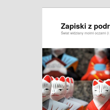
Przeskocz
Przeskocz
do
do
tekstu
widgetów
Zapiski z pod
Świat widziany moimi oczami (i