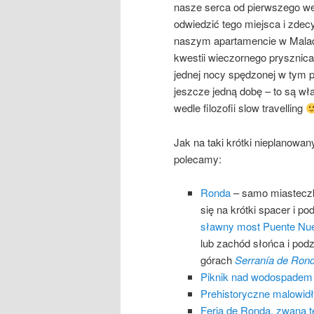
nasze serca od pierwszego wej
odwiedzić tego miejsca i zdec
naszym apartamencie w Maladz
kwestii wieczornego prysznica
jednej nocy spędzonej w tym 
jeszcze jedną dobę – to są wł
wedle filozofii slow travelling
Jak na taki krótki nieplanowa
polecamy:
Ronda
– samo miasteczko
się na krótki spacer i p
sławny most Puente Nu
lub zachód słońca i pod
górach
Serranía de Ron
Piknik nad wodospadem k
Prehistoryczne malowidła
Feria de Ronda, zwana 