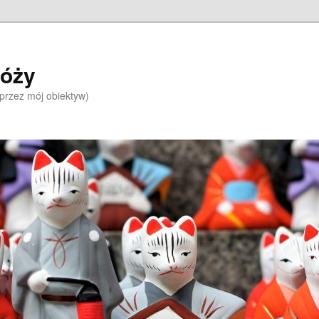
róży
 przez mój obiektyw)