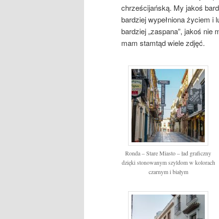
chrześcijańską. My jakoś bardz
bardziej wypełniona życiem i l
bardziej „zaspana”, jakoś nie 
mam stamtąd wiele zdjęć.
Ronda – Stare Miasto – ład graficzny
dzięki stonowanym szyldom w kolorach
czarnym i białym