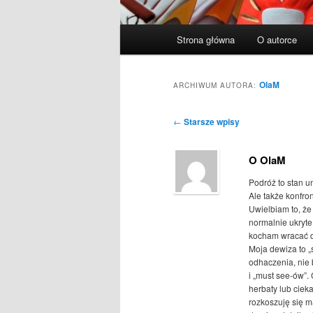
Główne
Strona główna
O autorce
menu
OlaM
ARCHIWUM AUTORA:
Nawigacja
←
Starsze wpisy
wpisu
O OlaM
Podróż to stan u
Ale także konfro
Uwielbiam to, ż
normalnie ukryte
kocham wracać d
Moja dewiza to „s
odhaczenia, nie 
i „must see-ów”. 
herbaty lub cie
rozkoszuję się m