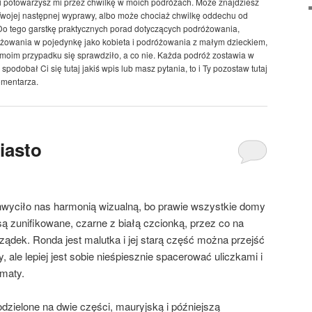
, i potowarzysz mi przez chwilkę w moich podróżach. Może znajdziesz
 Twojej następnej wyprawy, albo może chociaż chwilkę oddechu od
o tego garstkę praktycznych porad dotyczących podróżowania,
żowania w pojedynkę jako kobieta i podróżowania z małym dzieckiem,
 moim przypadku się sprawdziło, a co nie. Każda podróż zostawia w
spodobał Ci się tutaj jakiś wpis lub masz pytania, to i Ty pozostaw tutaj
omentarza.
iasto
yciło nas harmonią wizualną, bo prawie wszystkie domy
są zunifikowane, czarne z białą czcionką, przez co na
ządek. Ronda jest malutka i jej starą część można przejść
, ale lepiej jest sobie nieśpiesznie spacerować uliczkami i
imaty.
odzielone na dwie części, mauryjską i późniejszą