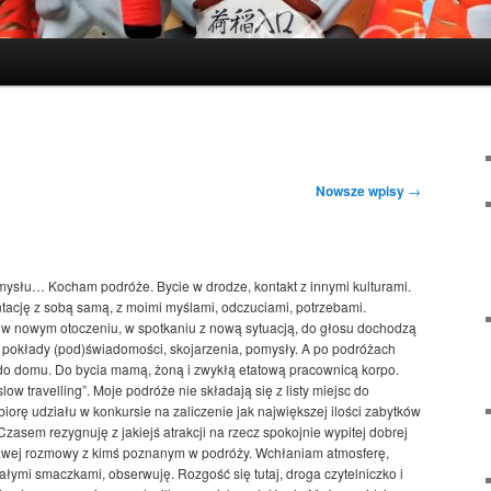
Nowsze wpisy
→
mysłu… Kocham podróże. Bycie w drodze, kontakt z innymi kulturami.
ntację z sobą samą, z moimi myślami, odczuciami, potrzebami.
e w nowym otoczeniu, w spotkaniu z nową sytuacją, do głosu dochodzą
 pokłady (pod)świadomości, skojarzenia, pomysły. A po podróżach
o domu. Do bycia mamą, żoną i zwykłą etatową pracownicą korpo.
low travelling”. Moje podróże nie składają się z listy miejsc do
biorę udziału w konkursie na zaliczenie jak największej ilości zabytków
Czasem rezygnuję z jakiejś atrakcji na rzecz spokojnie wypitej dobrej
kawej rozmowy z kimś poznanym w podróży. Wchłaniam atmosferę,
ałymi smaczkami, obserwuję. Rozgość się tutaj, droga czytelniczko i