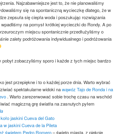
rzenia. Najzabawniejsze jest to, że nie planowaliśmy
ydowaliśmy się na spontaniczną wycieczkę dlatego, że w
e zepsuła się ciepła woda i poszukując rozwiązania
 wpadliśmy na pomysł krótkiej wycieczki do Rondy. A po
przeuroczym miejscu spontanicznie przedłużyliśmy o
aśnie zalety podróżowania indywidualnego i podróżowania
ny pobyt zobaczyliśmy sporo i każde z tych miejsc bardzo
 jest przepiękne i to o każdej porze dnia. Warto wybrać
odziwiać spektakularne widoki na
wąwóz Tajo de Ronda i na
evo
. Warto zarezerwować sobie trochę czasu na wschód
ziwiać magiczną grę światła na zasnutych pyłem
da
oło jaskini Cueva del Gato
 w jaskini Cueva de la Pileta
też świętem Pedro Romero
– święto miasta, z pięknie