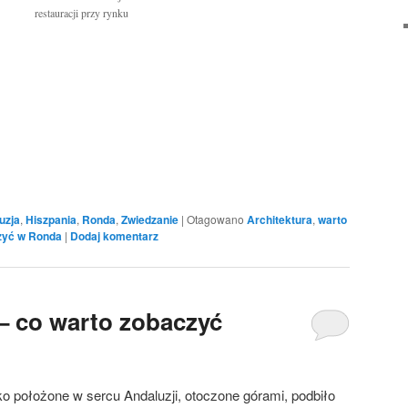
restauracji przy rynku
uzja
,
Hiszpania
,
Ronda
,
Zwiedzanie
|
Otagowano
Architektura
,
warto
zyć w Ronda
|
Dodaj komentarz
 – co warto zobaczyć
o położone w sercu Andaluzji, otoczone górami, podbiło